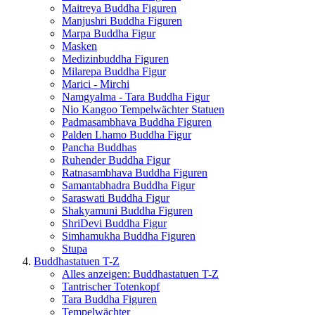
Maitreya Buddha Figuren
Manjushri Buddha Figuren
Marpa Buddha Figur
Masken
Medizinbuddha Figuren
Milarepa Buddha Figur
Marici - Mirchi
Namgyalma - Tara Buddha Figur
Nio Kangoo Tempelwächter Statuen
Padmasambhava Buddha Figuren
Palden Lhamo Buddha Figur
Pancha Buddhas
Ruhender Buddha Figur
Ratnasambhava Buddha Figuren
Samantabhadra Buddha Figur
Saraswati Buddha Figur
Shakyamuni Buddha Figuren
ShriDevi Buddha Figur
Simhamukha Buddha Figuren
Stupa
Buddhastatuen T-Z
Alles anzeigen: Buddhastatuen T-Z
Tantrischer Totenkopf
Tara Buddha Figuren
Tempelwächter