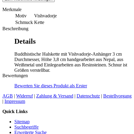
Merkmale
Motiv
Vishvadorje
Schmuck
Kette
Beschreibung
Details
Buddhistische Halskette mit Vishvadorje-Anhänger 3 cm
Durchmesser, Höhe 3,8 cm handgearbeitet aus Nepal, aus
Weißmetal und Einlegearbeiten aus Resinsteinen. Schnur ist
Größen verstellbar.
Bewertungen
Bewerten Sie dieses Produkt als Erster
AGB
|
Widerruf
|
Zahlung & Versand
|
Datenschutz
|
Bestellvorgang
|
Impressum
Quick Links
Sitemap
Suchbegriffe
Erweiterte Suche