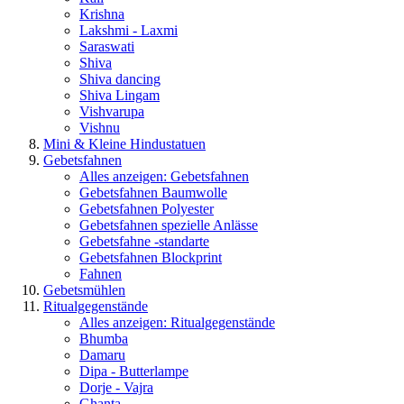
Krishna
Lakshmi - Laxmi
Saraswati
Shiva
Shiva dancing
Shiva Lingam
Vishvarupa
Vishnu
Mini & Kleine Hindustatuen
Gebetsfahnen
Alles anzeigen: Gebetsfahnen
Gebetsfahnen Baumwolle
Gebetsfahnen Polyester
Gebetsfahnen spezielle Anlässe
Gebetsfahne -standarte
Gebetsfahnen Blockprint
Fahnen
Gebetsmühlen
Ritualgegenstände
Alles anzeigen: Ritualgegenstände
Bhumba
Damaru
Dipa - Butterlampe
Dorje - Vajra
Ghanta