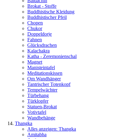
Baldachin
Brokat - Stoffe
Buddhistische Kleidung
Buddhistischer Pfeil
Chopen
Chukor
Doppeldorje
Fahnen
Glücksdrachen
Kalachakra
Katha - Zeremonienschal
Magnet
Manisteintafel
Meditationskissen
Om Wandhänger
Tantrischer Totenkopf
Tempelwächter
Türbehang
Türklopfer
Statuen-Brokat
Votivtafel
Wandbehänge
Thangka
Alles anzeigen: Thangka
Amitabha