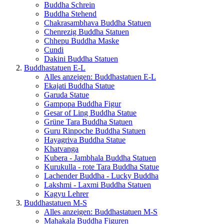
Buddha Schrein
Buddha Stehend
Chakrasambhava Buddha Statuen
Chenrezig Buddha Statuen
Chhepu Buddha Maske
Cundi
Dakini Buddha Statuen
Buddhastatuen E-L
Alles anzeigen: Buddhastatuen E-L
Ekajati Buddha Statue
Garuda Statue
Gampopa Buddha Figur
Gesar of Ling Buddha Statue
Grüne Tara Buddha Statuen
Guru Rinpoche Buddha Statuen
Hayagriva Buddha Statue
Khatvanga
Kubera - Jambhala Buddha Statuen
Kurukulla - rote Tara Buddha Statue
Lachender Buddha - Lucky Buddha
Lakshmi - Laxmi Buddha Statuen
Kagyu Lehrer
Buddhastatuen M-S
Alles anzeigen: Buddhastatuen M-S
Mahakala Buddha Figuren