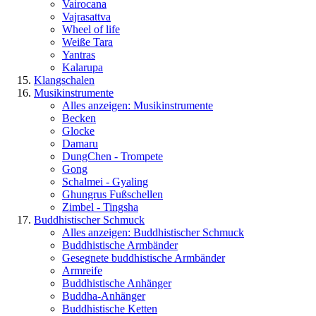
Vairocana
Vajrasattva
Wheel of life
Weiße Tara
Yantras
Kalarupa
Klangschalen
Musikinstrumente
Alles anzeigen: Musikinstrumente
Becken
Glocke
Damaru
DungChen - Trompete
Gong
Schalmei - Gyaling
Ghungrus Fußschellen
Zimbel - Tingsha
Buddhistischer Schmuck
Alles anzeigen: Buddhistischer Schmuck
Buddhistische Armbänder
Gesegnete buddhistische Armbänder
Armreife
Buddhistische Anhänger
Buddha-Anhänger
Buddhistische Ketten