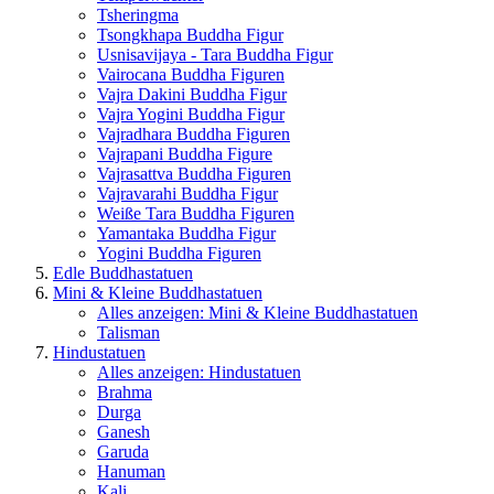
Tsheringma
Tsongkhapa Buddha Figur
Usnisavijaya - Tara Buddha Figur
Vairocana Buddha Figuren
Vajra Dakini Buddha Figur
Vajra Yogini Buddha Figur
Vajradhara Buddha Figuren
Vajrapani Buddha Figure
Vajrasattva Buddha Figuren
Vajravarahi Buddha Figur
Weiße Tara Buddha Figuren
Yamantaka Buddha Figur
Yogini Buddha Figuren
Edle Buddhastatuen
Mini & Kleine Buddhastatuen
Alles anzeigen: Mini & Kleine Buddhastatuen
Talisman
Hindustatuen
Alles anzeigen: Hindustatuen
Brahma
Durga
Ganesh
Garuda
Hanuman
Kali