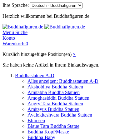
Ihre Sprache:
Herzlich willkommen bei Buddhafiguren.de
Menü
Suche
Konto
Warenkorb
0
Kürzlich hinzugefügte Position(en)
×
Sie haben keine Artikel in Ihrem Einkaufswagen.
Buddhastatuen A-D
Alles anzeigen: Buddhastatuen A-D
Akshobhya Buddha Statuen
Amitabha Buddha Statuen
Amoghasiddhi Buddha Statuen
Angry Tara Buddha Statuen
Amitayus Buddha Statuen
Avalokiteshvara Buddha Statuen
Bhimsen
Blaue Tara Buddha Statue
Buddha Kopf/Maske
Buddha-Baby