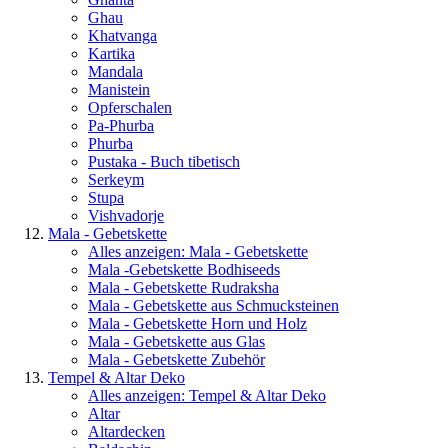
Ghau
Khatvanga
Kartika
Mandala
Manistein
Opferschalen
Pa-Phurba
Phurba
Pustaka - Buch tibetisch
Serkeym
Stupa
Vishvadorje
Mala - Gebetskette
Alles anzeigen: Mala - Gebetskette
Mala -Gebetskette Bodhiseeds
Mala - Gebetskette Rudraksha
Mala - Gebetskette aus Schmucksteinen
Mala - Gebetskette Horn und Holz
Mala - Gebetskette aus Glas
Mala - Gebetskette Zubehör
Tempel & Altar Deko
Alles anzeigen: Tempel & Altar Deko
Altar
Altardecken