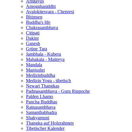
Amitayus
Amogghasiddhi
Avalokitesvara - Chenresi
Bhimsen
Buddha's life
Chakrasambhava
Citipati
Dakini
Ganesh
Grüne Tara
Jambhala - Kubera
Mahakala - Maitreya
Mandala
Manjushri
Medizinbuddha
Medizin Yoga - tibetisch
Newari Thangkas
Padmasambhava - Guru Rinpoche
Palden Lhamo
Pancha Buddhas
Ratnasambhava
Samanthabhadra
Shakyamuni
Thangka auf Holzrahmen
Tibetischer Kalender