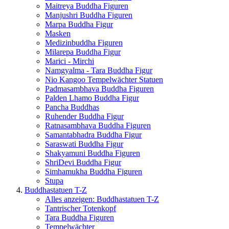
Maitreya Buddha Figuren
Manjushri Buddha Figuren
Marpa Buddha Figur
Masken
Medizinbuddha Figuren
Milarepa Buddha Figur
Marici - Mirchi
Namgyalma - Tara Buddha Figur
Nio Kangoo Tempelwächter Statuen
Padmasambhava Buddha Figuren
Palden Lhamo Buddha Figur
Pancha Buddhas
Ruhender Buddha Figur
Ratnasambhava Buddha Figuren
Samantabhadra Buddha Figur
Saraswati Buddha Figur
Shakyamuni Buddha Figuren
ShriDevi Buddha Figur
Simhamukha Buddha Figuren
Stupa
Buddhastatuen T-Z
Alles anzeigen: Buddhastatuen T-Z
Tantrischer Totenkopf
Tara Buddha Figuren
Tempelwächter