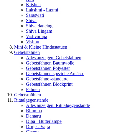
Krishna
Lakshmi - Laxmi
Saraswati
Shiva
Shiva dancing
Shiva Lingam
Vishvarupa
Vishnu
Mini & Kleine Hindustatuen
Gebetsfahnen
Alles anzeigen: Gebetsfahnen
Gebetsfahnen Baumwolle
Gebetsfahnen Polyester
Gebetsfahnen spezielle Anlässe
Gebetsfahne -standarte
Gebetsfahnen Blockprint
Fahnen
Gebetsmühlen
Ritualgegenstände
Alles anzeigen: Ritualgegenstände
Bhumba
Damaru
Dipa - Butterlampe
Dorje - Vajra
Ghanta