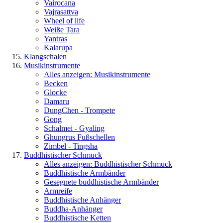
Vairocana
Vajrasattva
Wheel of life
Weiße Tara
Yantras
Kalarupa
Klangschalen
Musikinstrumente
Alles anzeigen: Musikinstrumente
Becken
Glocke
Damaru
DungChen - Trompete
Gong
Schalmei - Gyaling
Ghungrus Fußschellen
Zimbel - Tingsha
Buddhistischer Schmuck
Alles anzeigen: Buddhistischer Schmuck
Buddhistische Armbänder
Gesegnete buddhistische Armbänder
Armreife
Buddhistische Anhänger
Buddha-Anhänger
Buddhistische Ketten