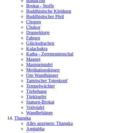
Baldachin
Brokat - Stoffe
Buddhistische Kleidung
Buddhistischer Pfeil
Chopen
Chukor
Doppeldorje
Fahnen
Glücksdrachen
Kalachakra
Katha - Zeremonienschal
Magnet
Manisteintafel
Meditationskissen
Om Wandhänger
Tantrischer Totenkopf
Tempelwächter
Türbehang
Türklopfer
Statuen-Brokat
Votivtafel
Wandbehänge
Thangka
Alles anzeigen: Thangka
Amitabha