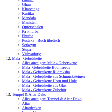
Ghau
Khatvanga
Kartika
Mandala
Manistein
Opferschalen
Pa-Phurba
Phurba
Pustaka - Buch tibetisch
Serkeym
Stupa
Vishvadorje
Mala - Gebetskette
Alles anzeigen: Mala - Gebetskette
Mala -Gebetskette Bodhiseeds
Mala - Gebetskette Rudraksha
Mala - Gebetskette aus Schmucksteinen
Mala - Gebetskette Horn und Holz
Mala - Gebetskette aus Glas
Mala - Gebetskette Zubehör
Tempel & Altar Deko
Alles anzeigen: Tempel & Altar Deko
Altar
Altardecken