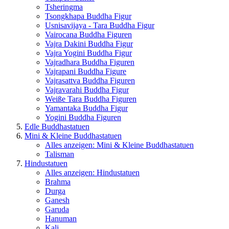
Tsheringma
Tsongkhapa Buddha Figur
Usnisavijaya - Tara Buddha Figur
Vairocana Buddha Figuren
Vajra Dakini Buddha Figur
Vajra Yogini Buddha Figur
Vajradhara Buddha Figuren
Vajrapani Buddha Figure
Vajrasattva Buddha Figuren
Vajravarahi Buddha Figur
Weiße Tara Buddha Figuren
Yamantaka Buddha Figur
Yogini Buddha Figuren
Edle Buddhastatuen
Mini & Kleine Buddhastatuen
Alles anzeigen: Mini & Kleine Buddhastatuen
Talisman
Hindustatuen
Alles anzeigen: Hindustatuen
Brahma
Durga
Ganesh
Garuda
Hanuman
Kali