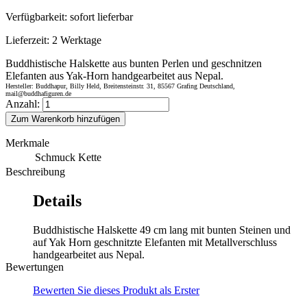
Verfügbarkeit:
sofort lieferbar
Lieferzeit:
2 Werktage
Buddhistische Halskette aus bunten Perlen und geschnitzen
Elefanten aus Yak-Horn handgearbeitet aus Nepal.
Hersteller: Buddhapur, Billy Held, Breitensteinstr. 31, 85567 Grafing Deutschland,
mail@buddhafiguren.de
Anzahl:
Zum Warenkorb hinzufügen
Merkmale
Schmuck
Kette
Beschreibung
Details
Buddhistische Halskette 49 cm lang mit bunten Steinen und
auf Yak Horn geschnitzte Elefanten mit Metallverschluss
handgearbeitet aus Nepal.
Bewertungen
Bewerten Sie dieses Produkt als Erster