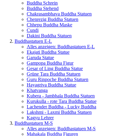
Buddha Schrein
Buddha Stehend
Chakrasambhava Buddha Statuen
Chenrezig Buddha Statuen
Chhepu Buddha Maske
Cundi
Dakini Buddha Statuen
Buddhastatuen E-L
Alles anzeigen: Buddhastatuen E-L
Ekajati Buddha Statue
Garuda Statue
Gampopa Buddha Figur
Gesar of Ling Buddha Statue
Grüne Tara Buddha Statuen
Guru Rinpoche Buddha Statuen
Hayagriva Buddha Statue
Khatvanga
Kubera - Jambhala Buddha Statuen
Kurukulla - rote Tara Buddha Statue
Lachender Buddha - Lucky Buddha
Lakshmi - Laxmi Buddha Statuen
Kagyu Lehrer
Buddhastatuen M-S
Alles anzeigen: Buddhastatuen M-S
Mahakala Buddha Figuren