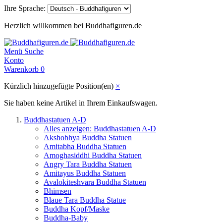
Ihre Sprache:
Herzlich willkommen bei Buddhafiguren.de
Menü
Suche
Konto
Warenkorb
0
Kürzlich hinzugefügte Position(en)
×
Sie haben keine Artikel in Ihrem Einkaufswagen.
Buddhastatuen A-D
Alles anzeigen: Buddhastatuen A-D
Akshobhya Buddha Statuen
Amitabha Buddha Statuen
Amoghasiddhi Buddha Statuen
Angry Tara Buddha Statuen
Amitayus Buddha Statuen
Avalokiteshvara Buddha Statuen
Bhimsen
Blaue Tara Buddha Statue
Buddha Kopf/Maske
Buddha-Baby