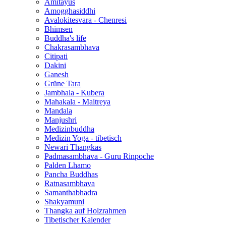
Amitayus
Amogghasiddhi
Avalokitesvara - Chenresi
Bhimsen
Buddha's life
Chakrasambhava
Citipati
Dakini
Ganesh
Grüne Tara
Jambhala - Kubera
Mahakala - Maitreya
Mandala
Manjushri
Medizinbuddha
Medizin Yoga - tibetisch
Newari Thangkas
Padmasambhava - Guru Rinpoche
Palden Lhamo
Pancha Buddhas
Ratnasambhava
Samanthabhadra
Shakyamuni
Thangka auf Holzrahmen
Tibetischer Kalender