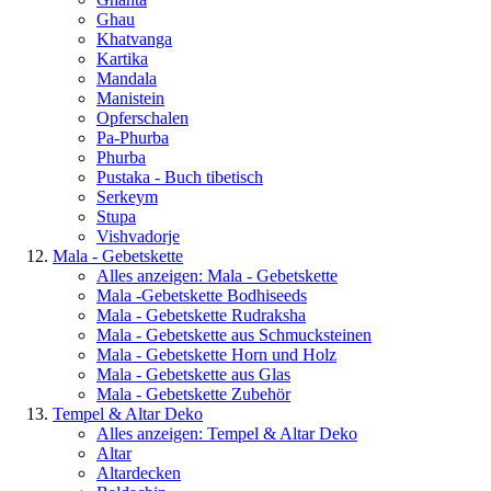
Ghau
Khatvanga
Kartika
Mandala
Manistein
Opferschalen
Pa-Phurba
Phurba
Pustaka - Buch tibetisch
Serkeym
Stupa
Vishvadorje
Mala - Gebetskette
Alles anzeigen: Mala - Gebetskette
Mala -Gebetskette Bodhiseeds
Mala - Gebetskette Rudraksha
Mala - Gebetskette aus Schmucksteinen
Mala - Gebetskette Horn und Holz
Mala - Gebetskette aus Glas
Mala - Gebetskette Zubehör
Tempel & Altar Deko
Alles anzeigen: Tempel & Altar Deko
Altar
Altardecken