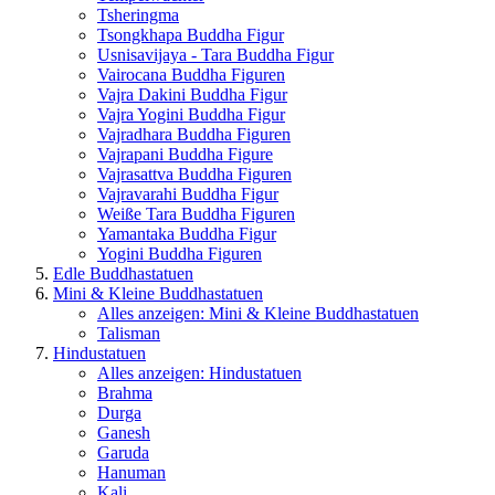
Tsheringma
Tsongkhapa Buddha Figur
Usnisavijaya - Tara Buddha Figur
Vairocana Buddha Figuren
Vajra Dakini Buddha Figur
Vajra Yogini Buddha Figur
Vajradhara Buddha Figuren
Vajrapani Buddha Figure
Vajrasattva Buddha Figuren
Vajravarahi Buddha Figur
Weiße Tara Buddha Figuren
Yamantaka Buddha Figur
Yogini Buddha Figuren
Edle Buddhastatuen
Mini & Kleine Buddhastatuen
Alles anzeigen: Mini & Kleine Buddhastatuen
Talisman
Hindustatuen
Alles anzeigen: Hindustatuen
Brahma
Durga
Ganesh
Garuda
Hanuman
Kali