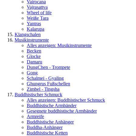
Vairocana
Vajrasattva
Wheel of life
Weiße Tara
Yantras
Kalarupa
Klangschalen
Musikinstrumente
Alles anzeigen: Musikinstrumente
Becken
Glocke
Damaru
DungChen - Trompete
Gong
Schalmei - Gyaling
Ghungrus Fußschellen
Zimbel - Tingsha
Buddhistischer Schmuck
Alles anzeigen: Buddhistischer Schmuck
Buddhistische Armbänder
Gesegnete buddhistische Armbänder
Armreife
Buddhistische Anhänger
Buddha-Anhänger
Buddhistische Ketten