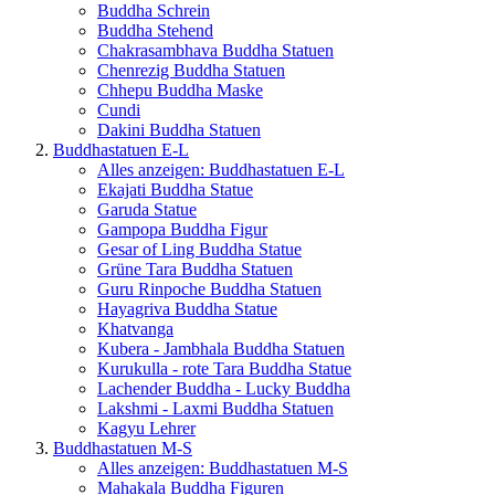
Buddha Schrein
Buddha Stehend
Chakrasambhava Buddha Statuen
Chenrezig Buddha Statuen
Chhepu Buddha Maske
Cundi
Dakini Buddha Statuen
Buddhastatuen E-L
Alles anzeigen: Buddhastatuen E-L
Ekajati Buddha Statue
Garuda Statue
Gampopa Buddha Figur
Gesar of Ling Buddha Statue
Grüne Tara Buddha Statuen
Guru Rinpoche Buddha Statuen
Hayagriva Buddha Statue
Khatvanga
Kubera - Jambhala Buddha Statuen
Kurukulla - rote Tara Buddha Statue
Lachender Buddha - Lucky Buddha
Lakshmi - Laxmi Buddha Statuen
Kagyu Lehrer
Buddhastatuen M-S
Alles anzeigen: Buddhastatuen M-S
Mahakala Buddha Figuren