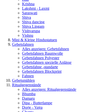
Krishna
Lakshmi - Laxmi
Saraswati
Shiva
Shiva dancing
Shiva Lingam
Vishvarupa
Vishnu
Mini & Kleine Hindustatuen
Gebetsfahnen
Alles anzeigen: Gebetsfahnen
Gebetsfahnen Baumwolle
Gebetsfahnen Polyester
Gebetsfahnen spezielle Anlässe
Gebetsfahne -standarte
Gebetsfahnen Blockprint
Fahnen
Gebetsmühlen
Ritualgegenstände
Alles anzeigen: Ritualgegenstände
Bhumba
Damaru
Dipa - Butterlampe
Dorje - Vajra
Ghanta