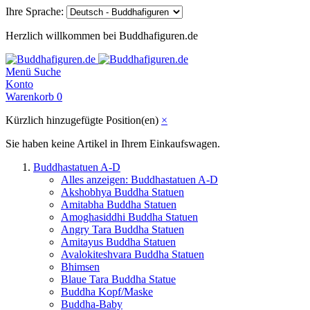
Ihre Sprache:
Herzlich willkommen bei Buddhafiguren.de
Menü
Suche
Konto
Warenkorb
0
Kürzlich hinzugefügte Position(en)
×
Sie haben keine Artikel in Ihrem Einkaufswagen.
Buddhastatuen A-D
Alles anzeigen: Buddhastatuen A-D
Akshobhya Buddha Statuen
Amitabha Buddha Statuen
Amoghasiddhi Buddha Statuen
Angry Tara Buddha Statuen
Amitayus Buddha Statuen
Avalokiteshvara Buddha Statuen
Bhimsen
Blaue Tara Buddha Statue
Buddha Kopf/Maske
Buddha-Baby