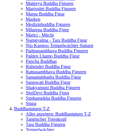
Maitreya Buddha Figuren
Manjushri Buddha Figuren
Marpa Buddha Figur
Masken
Medizinbuddha Figuren
Milarepa Buddha Figur
Marici - Mirchi
Namgyalma - Tara Buddha Figur
Nio Kangoo Tempelwächter Statuen
Padmasambhava Buddha Figuren
Palden Lhamo Buddha Figur
Pancha Buddhas
Ruhender Buddha Figur
Ratnasambhava Buddha Figuren
Samantabhadra Buddha Figur
Saraswati Buddha Figur
Shakyamuni Buddha Figuren
ShriDevi Buddha Figur
Simhamukha Buddha Figuren
Stupa
Buddhastatuen T-Z
Alles anzeigen: Buddhastatuen T-Z
Tantrischer Totenkopf
Tara Buddha Figuren
Tempelwächter