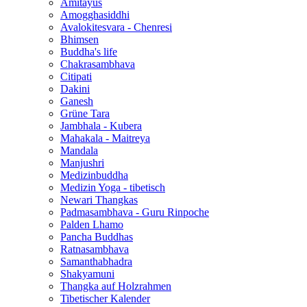
Amitayus
Amogghasiddhi
Avalokitesvara - Chenresi
Bhimsen
Buddha's life
Chakrasambhava
Citipati
Dakini
Ganesh
Grüne Tara
Jambhala - Kubera
Mahakala - Maitreya
Mandala
Manjushri
Medizinbuddha
Medizin Yoga - tibetisch
Newari Thangkas
Padmasambhava - Guru Rinpoche
Palden Lhamo
Pancha Buddhas
Ratnasambhava
Samanthabhadra
Shakyamuni
Thangka auf Holzrahmen
Tibetischer Kalender