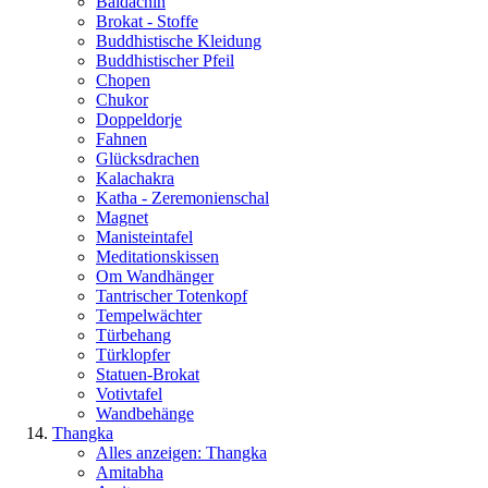
Baldachin
Brokat - Stoffe
Buddhistische Kleidung
Buddhistischer Pfeil
Chopen
Chukor
Doppeldorje
Fahnen
Glücksdrachen
Kalachakra
Katha - Zeremonienschal
Magnet
Manisteintafel
Meditationskissen
Om Wandhänger
Tantrischer Totenkopf
Tempelwächter
Türbehang
Türklopfer
Statuen-Brokat
Votivtafel
Wandbehänge
Thangka
Alles anzeigen: Thangka
Amitabha