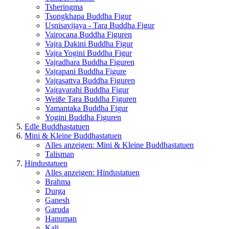
Tsheringma
Tsongkhapa Buddha Figur
Usnisavijaya - Tara Buddha Figur
Vairocana Buddha Figuren
Vajra Dakini Buddha Figur
Vajra Yogini Buddha Figur
Vajradhara Buddha Figuren
Vajrapani Buddha Figure
Vajrasattva Buddha Figuren
Vajravarahi Buddha Figur
Weiße Tara Buddha Figuren
Yamantaka Buddha Figur
Yogini Buddha Figuren
Edle Buddhastatuen
Mini & Kleine Buddhastatuen
Alles anzeigen: Mini & Kleine Buddhastatuen
Talisman
Hindustatuen
Alles anzeigen: Hindustatuen
Brahma
Durga
Ganesh
Garuda
Hanuman
Kali