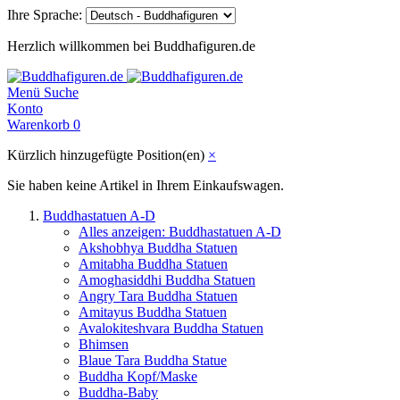
Ihre Sprache:
Herzlich willkommen bei Buddhafiguren.de
Menü
Suche
Konto
Warenkorb
0
Kürzlich hinzugefügte Position(en)
×
Sie haben keine Artikel in Ihrem Einkaufswagen.
Buddhastatuen A-D
Alles anzeigen: Buddhastatuen A-D
Akshobhya Buddha Statuen
Amitabha Buddha Statuen
Amoghasiddhi Buddha Statuen
Angry Tara Buddha Statuen
Amitayus Buddha Statuen
Avalokiteshvara Buddha Statuen
Bhimsen
Blaue Tara Buddha Statue
Buddha Kopf/Maske
Buddha-Baby