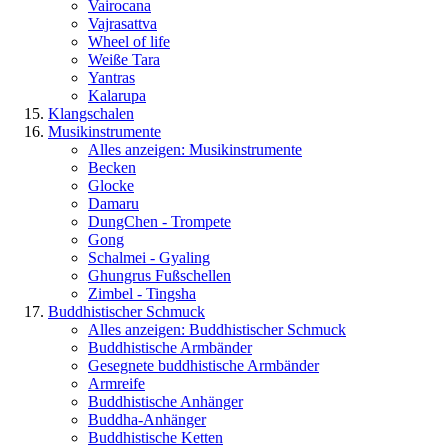
Vairocana
Vajrasattva
Wheel of life
Weiße Tara
Yantras
Kalarupa
Klangschalen
Musikinstrumente
Alles anzeigen: Musikinstrumente
Becken
Glocke
Damaru
DungChen - Trompete
Gong
Schalmei - Gyaling
Ghungrus Fußschellen
Zimbel - Tingsha
Buddhistischer Schmuck
Alles anzeigen: Buddhistischer Schmuck
Buddhistische Armbänder
Gesegnete buddhistische Armbänder
Armreife
Buddhistische Anhänger
Buddha-Anhänger
Buddhistische Ketten