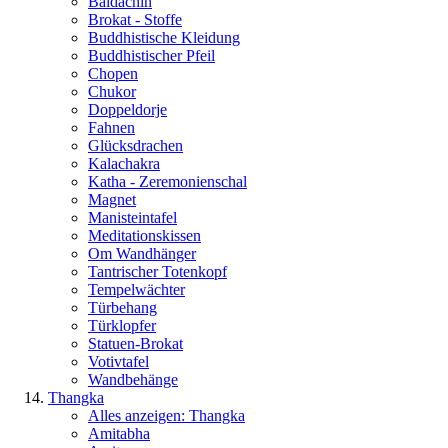
Baldachin
Brokat - Stoffe
Buddhistische Kleidung
Buddhistischer Pfeil
Chopen
Chukor
Doppeldorje
Fahnen
Glücksdrachen
Kalachakra
Katha - Zeremonienschal
Magnet
Manisteintafel
Meditationskissen
Om Wandhänger
Tantrischer Totenkopf
Tempelwächter
Türbehang
Türklopfer
Statuen-Brokat
Votivtafel
Wandbehänge
Thangka
Alles anzeigen: Thangka
Amitabha