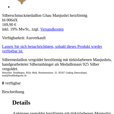
Silberschmuckmedaillon Ghau Manjushri herzförmig
bf-9064X
169,90 €
inkl. 19% MwSt., zzgl.
Versandkosten
Verfügbarkeit:
Ausverkauft
Lassen Sie sich benachrichtigen, sobald dieses Produkt wieder
verfügbar ist.
Silbermedaillon vergoldet herzförmig mit türkisfarbenen Manjushris,
handgearbeiteter Silberanhänger als Medaillonaus 925 Silber
vergoldet.
Hersteller: Buddhapur, Billy Held, Breitensteinstr. 31, 85567 Grafing Deutschland,
mail@buddhafiguren.de
0
verfügbar
Beschreibung
Details
Anhänger vergoldet herzförmig mit türkisfarbenen Manjushri,