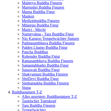
Maitreya Buddha Figuren
Manjushri Buddha Figuren
Marpa Buddha Figur
Masken
Medizinbuddha Figuren
Milarepa Buddha Figur
Marici - Mirchi
Namgyalma - Tara Buddha Figur
Nio Kangoo Tempelwächter Statuen
Padmasambhava Buddha Figuren
Palden Lhamo Buddha Figur
Pancha Buddhas
Ruhender Buddha Figur
Ratnasambhava Buddha Figuren
Samantabhadra Buddha Figur
Saraswati Buddha Figur
Shakyamuni Buddha Figuren
ShriDevi Buddha Figur
Simhamukha Buddha Figuren
Stupa
Buddhastatuen T-Z
Alles anzeigen: Buddhastatuen T-Z
Tantrischer Totenkopf
Tara Buddha Figuren
Tempelwächter