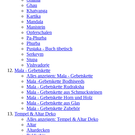
Ghau
Khatvanga
Kartika
Mandala
Manistein
Opferschalen
Pa-Phurba
Phurba
Pustaka - Buch tibetisch
Serkeym
Stupa
Vishvadorje
Mala - Gebetskette
Alles anzeigen: Mala - Gebetskette
Mala -Gebetskette Bodhiseeds
Mala - Gebetskette Rudraksha
Mala - Gebetskette aus Schmucksteinen
Mala - Gebetskette Horn und Holz
Mala - Gebetskette aus Glas
Mala - Gebetskette Zubehör
Tempel & Altar Deko
Alles anzeigen: Tempel & Altar Deko
Altar
Altardecken