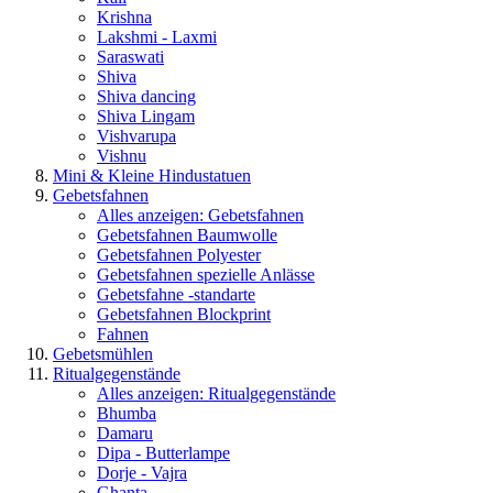
Krishna
Lakshmi - Laxmi
Saraswati
Shiva
Shiva dancing
Shiva Lingam
Vishvarupa
Vishnu
Mini & Kleine Hindustatuen
Gebetsfahnen
Alles anzeigen: Gebetsfahnen
Gebetsfahnen Baumwolle
Gebetsfahnen Polyester
Gebetsfahnen spezielle Anlässe
Gebetsfahne -standarte
Gebetsfahnen Blockprint
Fahnen
Gebetsmühlen
Ritualgegenstände
Alles anzeigen: Ritualgegenstände
Bhumba
Damaru
Dipa - Butterlampe
Dorje - Vajra
Ghanta