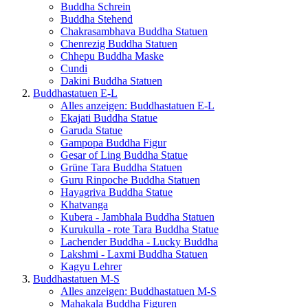
Buddha Schrein
Buddha Stehend
Chakrasambhava Buddha Statuen
Chenrezig Buddha Statuen
Chhepu Buddha Maske
Cundi
Dakini Buddha Statuen
Buddhastatuen E-L
Alles anzeigen: Buddhastatuen E-L
Ekajati Buddha Statue
Garuda Statue
Gampopa Buddha Figur
Gesar of Ling Buddha Statue
Grüne Tara Buddha Statuen
Guru Rinpoche Buddha Statuen
Hayagriva Buddha Statue
Khatvanga
Kubera - Jambhala Buddha Statuen
Kurukulla - rote Tara Buddha Statue
Lachender Buddha - Lucky Buddha
Lakshmi - Laxmi Buddha Statuen
Kagyu Lehrer
Buddhastatuen M-S
Alles anzeigen: Buddhastatuen M-S
Mahakala Buddha Figuren