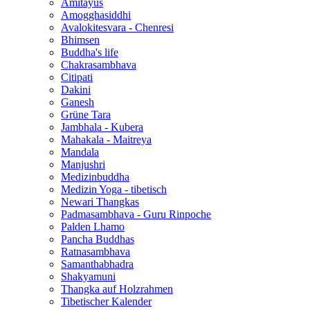
Amitayus
Amogghasiddhi
Avalokitesvara - Chenresi
Bhimsen
Buddha's life
Chakrasambhava
Citipati
Dakini
Ganesh
Grüne Tara
Jambhala - Kubera
Mahakala - Maitreya
Mandala
Manjushri
Medizinbuddha
Medizin Yoga - tibetisch
Newari Thangkas
Padmasambhava - Guru Rinpoche
Palden Lhamo
Pancha Buddhas
Ratnasambhava
Samanthabhadra
Shakyamuni
Thangka auf Holzrahmen
Tibetischer Kalender