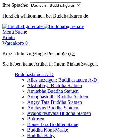
Ihre Sprache:
Herzlich willkommen bei Buddhafiguren.de
Menü
Suche
Konto
Warenkorb
0
Kürzlich hinzugefügte Position(en)
×
Sie haben keine Artikel in Ihrem Einkaufswagen.
Buddhastatuen A-D
Alles anzeigen: Buddhastatuen A-D
Akshobhya Buddha Statuen
Amitabha Buddha Statuen
Amoghasiddhi Buddha Statuen
Angry Tara Buddha Statuen
Amitayus Buddha Statuen
Avalokiteshvara Buddha Statuen
Bhimsen
Blaue Tara Buddha Statue
Buddha Kopf/Maske
Buddha-Baby