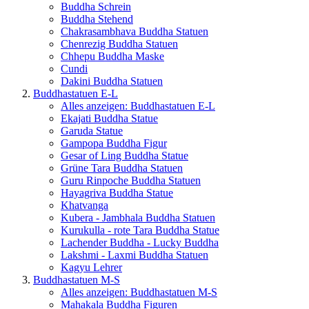
Buddha Schrein
Buddha Stehend
Chakrasambhava Buddha Statuen
Chenrezig Buddha Statuen
Chhepu Buddha Maske
Cundi
Dakini Buddha Statuen
Buddhastatuen E-L
Alles anzeigen: Buddhastatuen E-L
Ekajati Buddha Statue
Garuda Statue
Gampopa Buddha Figur
Gesar of Ling Buddha Statue
Grüne Tara Buddha Statuen
Guru Rinpoche Buddha Statuen
Hayagriva Buddha Statue
Khatvanga
Kubera - Jambhala Buddha Statuen
Kurukulla - rote Tara Buddha Statue
Lachender Buddha - Lucky Buddha
Lakshmi - Laxmi Buddha Statuen
Kagyu Lehrer
Buddhastatuen M-S
Alles anzeigen: Buddhastatuen M-S
Mahakala Buddha Figuren