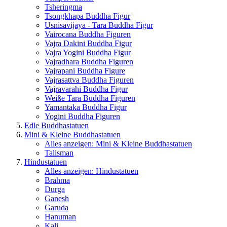
Tsheringma
Tsongkhapa Buddha Figur
Usnisavijaya - Tara Buddha Figur
Vairocana Buddha Figuren
Vajra Dakini Buddha Figur
Vajra Yogini Buddha Figur
Vajradhara Buddha Figuren
Vajrapani Buddha Figure
Vajrasattva Buddha Figuren
Vajravarahi Buddha Figur
Weiße Tara Buddha Figuren
Yamantaka Buddha Figur
Yogini Buddha Figuren
Edle Buddhastatuen
Mini & Kleine Buddhastatuen
Alles anzeigen: Mini & Kleine Buddhastatuen
Talisman
Hindustatuen
Alles anzeigen: Hindustatuen
Brahma
Durga
Ganesh
Garuda
Hanuman
Kali