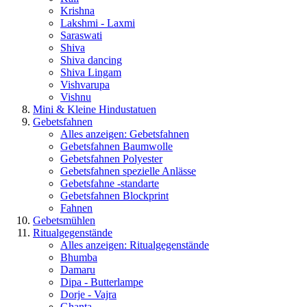
Krishna
Lakshmi - Laxmi
Saraswati
Shiva
Shiva dancing
Shiva Lingam
Vishvarupa
Vishnu
Mini & Kleine Hindustatuen
Gebetsfahnen
Alles anzeigen: Gebetsfahnen
Gebetsfahnen Baumwolle
Gebetsfahnen Polyester
Gebetsfahnen spezielle Anlässe
Gebetsfahne -standarte
Gebetsfahnen Blockprint
Fahnen
Gebetsmühlen
Ritualgegenstände
Alles anzeigen: Ritualgegenstände
Bhumba
Damaru
Dipa - Butterlampe
Dorje - Vajra
Ghanta