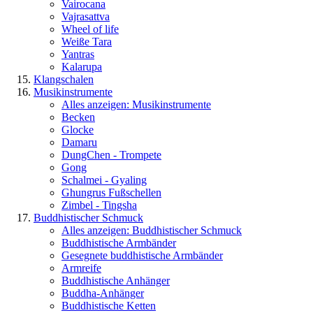
Vairocana
Vajrasattva
Wheel of life
Weiße Tara
Yantras
Kalarupa
Klangschalen
Musikinstrumente
Alles anzeigen: Musikinstrumente
Becken
Glocke
Damaru
DungChen - Trompete
Gong
Schalmei - Gyaling
Ghungrus Fußschellen
Zimbel - Tingsha
Buddhistischer Schmuck
Alles anzeigen: Buddhistischer Schmuck
Buddhistische Armbänder
Gesegnete buddhistische Armbänder
Armreife
Buddhistische Anhänger
Buddha-Anhänger
Buddhistische Ketten