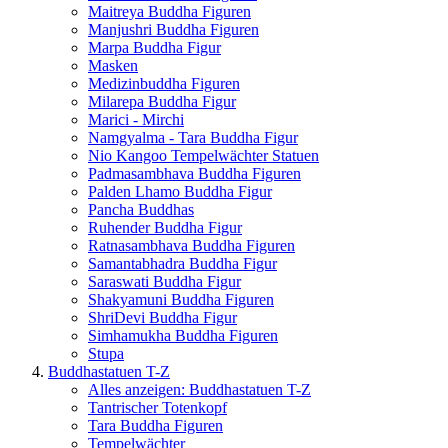
Maitreya Buddha Figuren
Manjushri Buddha Figuren
Marpa Buddha Figur
Masken
Medizinbuddha Figuren
Milarepa Buddha Figur
Marici - Mirchi
Namgyalma - Tara Buddha Figur
Nio Kangoo Tempelwächter Statuen
Padmasambhava Buddha Figuren
Palden Lhamo Buddha Figur
Pancha Buddhas
Ruhender Buddha Figur
Ratnasambhava Buddha Figuren
Samantabhadra Buddha Figur
Saraswati Buddha Figur
Shakyamuni Buddha Figuren
ShriDevi Buddha Figur
Simhamukha Buddha Figuren
Stupa
Buddhastatuen T-Z
Alles anzeigen: Buddhastatuen T-Z
Tantrischer Totenkopf
Tara Buddha Figuren
Tempelwächter