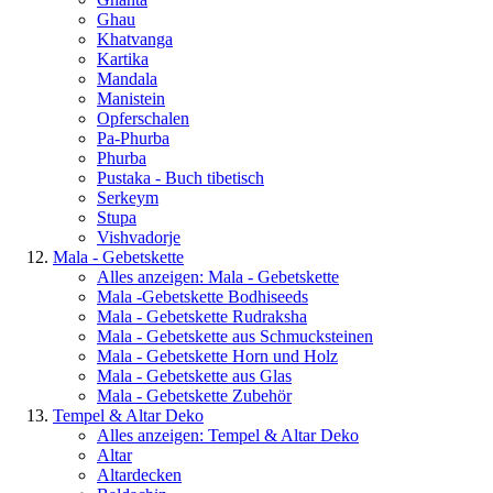
Ghau
Khatvanga
Kartika
Mandala
Manistein
Opferschalen
Pa-Phurba
Phurba
Pustaka - Buch tibetisch
Serkeym
Stupa
Vishvadorje
Mala - Gebetskette
Alles anzeigen: Mala - Gebetskette
Mala -Gebetskette Bodhiseeds
Mala - Gebetskette Rudraksha
Mala - Gebetskette aus Schmucksteinen
Mala - Gebetskette Horn und Holz
Mala - Gebetskette aus Glas
Mala - Gebetskette Zubehör
Tempel & Altar Deko
Alles anzeigen: Tempel & Altar Deko
Altar
Altardecken