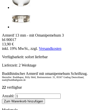
Armreif 13 mm - mit Omanipemehum 3
bf-90017
13,90 €
inkl. 19% MwSt., zzgl.
Versandkosten
Verfügbarkeit:
sofort lieferbar
Lieferzeit:
2 Werktage
Buddhistischer Armreif mit omanipemehum Schriftzug.
Hersteller: Buddhapur, Billy Held, Breitensteinstr. 31, 85567 Grafing Deutschland,
mail@buddhafiguren.de
22
verfügbar
Anzahl:
Zum Warenkorb hinzufügen
Merkmale