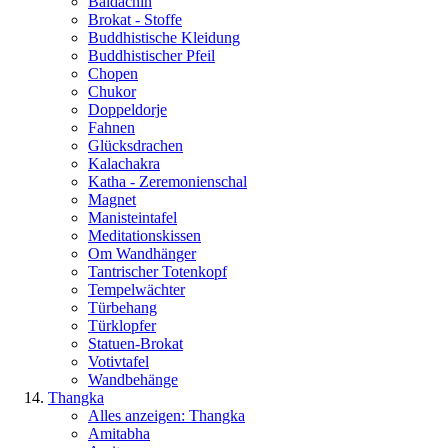
Baldachin
Brokat - Stoffe
Buddhistische Kleidung
Buddhistischer Pfeil
Chopen
Chukor
Doppeldorje
Fahnen
Glücksdrachen
Kalachakra
Katha - Zeremonienschal
Magnet
Manisteintafel
Meditationskissen
Om Wandhänger
Tantrischer Totenkopf
Tempelwächter
Türbehang
Türklopfer
Statuen-Brokat
Votivtafel
Wandbehänge
Thangka
Alles anzeigen: Thangka
Amitabha