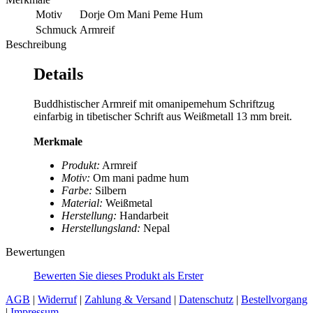
Motiv
Dorje Om Mani Peme Hum
Schmuck
Armreif
Beschreibung
Details
Buddhistischer Armreif mit omanipemehum Schriftzug
einfarbig in tibetischer Schrift aus Weißmetall 13 mm breit.
Merkmale
Produkt:
Armreif
Motiv:
Om mani padme hum
Farbe:
Silbern
Material:
Weißmetal
Herstellung:
Handarbeit
Herstellungsland:
Nepal
Bewertungen
Bewerten Sie dieses Produkt als Erster
AGB
|
Widerruf
|
Zahlung & Versand
|
Datenschutz
|
Bestellvorgang
|
Impressum