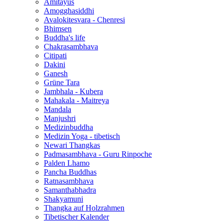
Amitayus
Amogghasiddhi
Avalokitesvara - Chenresi
Bhimsen
Buddha's life
Chakrasambhava
Citipati
Dakini
Ganesh
Grüne Tara
Jambhala - Kubera
Mahakala - Maitreya
Mandala
Manjushri
Medizinbuddha
Medizin Yoga - tibetisch
Newari Thangkas
Padmasambhava - Guru Rinpoche
Palden Lhamo
Pancha Buddhas
Ratnasambhava
Samanthabhadra
Shakyamuni
Thangka auf Holzrahmen
Tibetischer Kalender