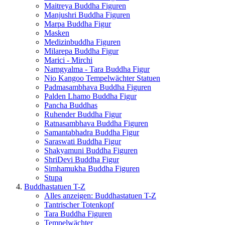
Maitreya Buddha Figuren
Manjushri Buddha Figuren
Marpa Buddha Figur
Masken
Medizinbuddha Figuren
Milarepa Buddha Figur
Marici - Mirchi
Namgyalma - Tara Buddha Figur
Nio Kangoo Tempelwächter Statuen
Padmasambhava Buddha Figuren
Palden Lhamo Buddha Figur
Pancha Buddhas
Ruhender Buddha Figur
Ratnasambhava Buddha Figuren
Samantabhadra Buddha Figur
Saraswati Buddha Figur
Shakyamuni Buddha Figuren
ShriDevi Buddha Figur
Simhamukha Buddha Figuren
Stupa
Buddhastatuen T-Z
Alles anzeigen: Buddhastatuen T-Z
Tantrischer Totenkopf
Tara Buddha Figuren
Tempelwächter