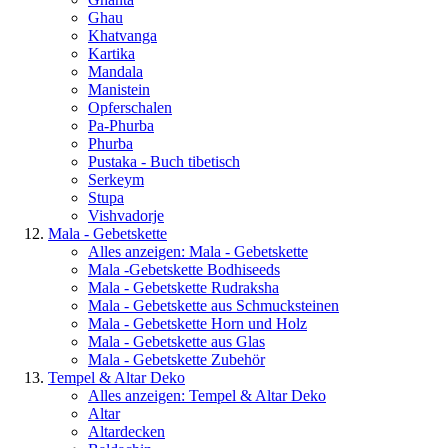
Ghau
Khatvanga
Kartika
Mandala
Manistein
Opferschalen
Pa-Phurba
Phurba
Pustaka - Buch tibetisch
Serkeym
Stupa
Vishvadorje
Mala - Gebetskette
Alles anzeigen: Mala - Gebetskette
Mala -Gebetskette Bodhiseeds
Mala - Gebetskette Rudraksha
Mala - Gebetskette aus Schmucksteinen
Mala - Gebetskette Horn und Holz
Mala - Gebetskette aus Glas
Mala - Gebetskette Zubehör
Tempel & Altar Deko
Alles anzeigen: Tempel & Altar Deko
Altar
Altardecken