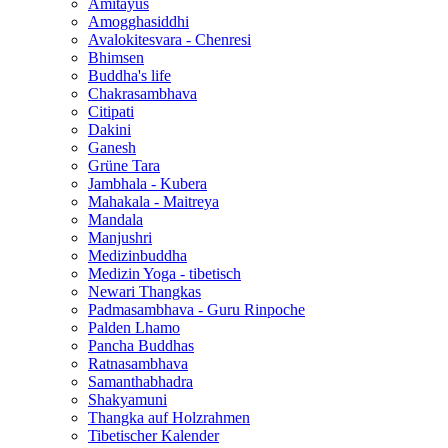
Amitayus
Amogghasiddhi
Avalokitesvara - Chenresi
Bhimsen
Buddha's life
Chakrasambhava
Citipati
Dakini
Ganesh
Grüne Tara
Jambhala - Kubera
Mahakala - Maitreya
Mandala
Manjushri
Medizinbuddha
Medizin Yoga - tibetisch
Newari Thangkas
Padmasambhava - Guru Rinpoche
Palden Lhamo
Pancha Buddhas
Ratnasambhava
Samanthabhadra
Shakyamuni
Thangka auf Holzrahmen
Tibetischer Kalender