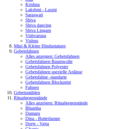
Krishna
Lakshmi - Laxmi
Saraswati
Shiva
Shiva dancing
Shiva Lingam
Vishvarupa
Vishnu
Mini & Kleine Hindustatuen
Gebetsfahnen
Alles anzeigen: Gebetsfahnen
Gebetsfahnen Baumwolle
Gebetsfahnen Polyester
Gebetsfahnen spezielle Anlässe
Gebetsfahne -standarte
Gebetsfahnen Blockprint
Fahnen
Gebetsmühlen
Ritualgegenstände
Alles anzeigen: Ritualgegenstände
Bhumba
Damaru
Dipa - Butterlampe
Dorje - Vajra
Ghanta