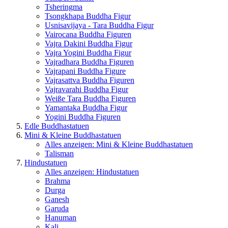
Tsheringma
Tsongkhapa Buddha Figur
Usnisavijaya - Tara Buddha Figur
Vairocana Buddha Figuren
Vajra Dakini Buddha Figur
Vajra Yogini Buddha Figur
Vajradhara Buddha Figuren
Vajrapani Buddha Figure
Vajrasattva Buddha Figuren
Vajravarahi Buddha Figur
Weiße Tara Buddha Figuren
Yamantaka Buddha Figur
Yogini Buddha Figuren
Edle Buddhastatuen
Mini & Kleine Buddhastatuen
Alles anzeigen: Mini & Kleine Buddhastatuen
Talisman
Hindustatuen
Alles anzeigen: Hindustatuen
Brahma
Durga
Ganesh
Garuda
Hanuman
Kali