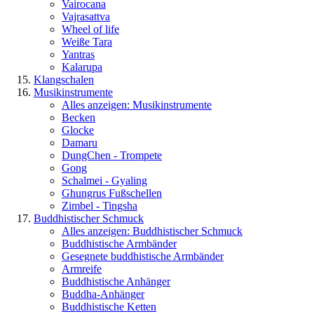
Vairocana
Vajrasattva
Wheel of life
Weiße Tara
Yantras
Kalarupa
Klangschalen
Musikinstrumente
Alles anzeigen: Musikinstrumente
Becken
Glocke
Damaru
DungChen - Trompete
Gong
Schalmei - Gyaling
Ghungrus Fußschellen
Zimbel - Tingsha
Buddhistischer Schmuck
Alles anzeigen: Buddhistischer Schmuck
Buddhistische Armbänder
Gesegnete buddhistische Armbänder
Armreife
Buddhistische Anhänger
Buddha-Anhänger
Buddhistische Ketten