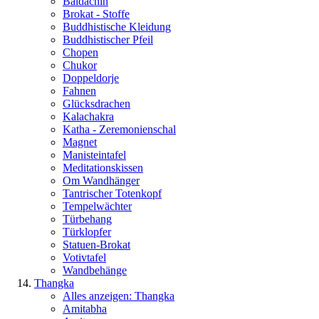
Baldachin
Brokat - Stoffe
Buddhistische Kleidung
Buddhistischer Pfeil
Chopen
Chukor
Doppeldorje
Fahnen
Glücksdrachen
Kalachakra
Katha - Zeremonienschal
Magnet
Manisteintafel
Meditationskissen
Om Wandhänger
Tantrischer Totenkopf
Tempelwächter
Türbehang
Türklopfer
Statuen-Brokat
Votivtafel
Wandbehänge
Thangka
Alles anzeigen: Thangka
Amitabha