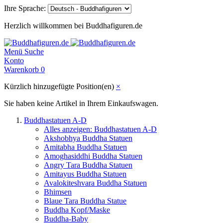
Ihre Sprache:
Herzlich willkommen bei Buddhafiguren.de
Menü
Suche
Konto
Warenkorb
0
Kürzlich hinzugefügte Position(en)
×
Sie haben keine Artikel in Ihrem Einkaufswagen.
Buddhastatuen A-D
Alles anzeigen: Buddhastatuen A-D
Akshobhya Buddha Statuen
Amitabha Buddha Statuen
Amoghasiddhi Buddha Statuen
Angry Tara Buddha Statuen
Amitayus Buddha Statuen
Avalokiteshvara Buddha Statuen
Bhimsen
Blaue Tara Buddha Statue
Buddha Kopf/Maske
Buddha-Baby