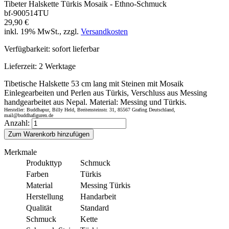
Tibeter Halskette Türkis Mosaik - Ethno-Schmuck
bf-900514TU
29,90 €
inkl. 19% MwSt., zzgl.
Versandkosten
Verfügbarkeit:
sofort lieferbar
Lieferzeit:
2 Werktage
Tibetische Halskette 53 cm lang mit Steinen mit Mosaik
Einlegearbeiten und Perlen aus Türkis, Verschluss aus Messing
handgearbeitet aus Nepal. Material: Messing und Türkis.
Hersteller: Buddhapur, Billy Held, Breitensteinstr. 31, 85567 Grafing Deutschland,
mail@buddhafiguren.de
Anzahl:
Zum Warenkorb hinzufügen
Merkmale
Produkttyp
Schmuck
Farben
Türkis
Material
Messing Türkis
Herstellung
Handarbeit
Qualität
Standard
Schmuck
Kette