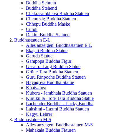
Buddha Schrein
Buddha Stehend
Chakrasambhava Buddha Statuen
Chenrezig Buddha Statuen
Chhepu Buddha Maske
Cundi
Dakini Buddha Statuen
Buddhastatuen E-L
Alles anzeigen: Buddhastatuen E-L
Ekajati Buddha Statue
Garuda Statue
Gampopa Buddha Figur
Gesar of Ling Buddha Statue
Grüne Tara Buddha Statuen
Guru Rinpoche Buddha Statuen
Hayagriva Buddha Statue
Khatvanga
Kubera - Jambhala Buddha Statuen
Kurukulla - rote Tara Buddha Statue
Lachender Buddha - Lucky Buddha
Lakshmi - Laxmi Buddha Statuen
Kagyu Lehrer
Buddhastatuen M-S
Alles anzeigen: Buddhastatuen M-S
Mahakala Buddha Figuren