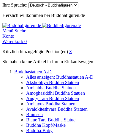
Ihre Sprache:
Herzlich willkommen bei Buddhafiguren.de
Menü
Suche
Konto
Warenkorb
0
Kürzlich hinzugefügte Position(en)
×
Sie haben keine Artikel in Ihrem Einkaufswagen.
Buddhastatuen A-D
Alles anzeigen: Buddhastatuen A-D
Akshobhya Buddha Statuen
Amitabha Buddha Statuen
Amoghasiddhi Buddha Statuen
Angry Tara Buddha Statuen
Amitayus Buddha Statuen
Avalokiteshvara Buddha Statuen
Bhimsen
Blaue Tara Buddha Statue
Buddha Kopf/Maske
Buddha-Baby