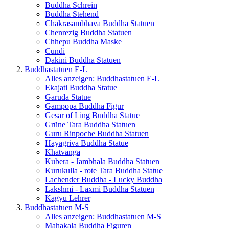
Buddha Schrein
Buddha Stehend
Chakrasambhava Buddha Statuen
Chenrezig Buddha Statuen
Chhepu Buddha Maske
Cundi
Dakini Buddha Statuen
Buddhastatuen E-L
Alles anzeigen: Buddhastatuen E-L
Ekajati Buddha Statue
Garuda Statue
Gampopa Buddha Figur
Gesar of Ling Buddha Statue
Grüne Tara Buddha Statuen
Guru Rinpoche Buddha Statuen
Hayagriva Buddha Statue
Khatvanga
Kubera - Jambhala Buddha Statuen
Kurukulla - rote Tara Buddha Statue
Lachender Buddha - Lucky Buddha
Lakshmi - Laxmi Buddha Statuen
Kagyu Lehrer
Buddhastatuen M-S
Alles anzeigen: Buddhastatuen M-S
Mahakala Buddha Figuren