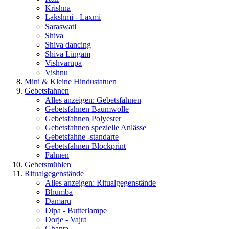
Krishna
Lakshmi - Laxmi
Saraswati
Shiva
Shiva dancing
Shiva Lingam
Vishvarupa
Vishnu
Mini & Kleine Hindustatuen
Gebetsfahnen
Alles anzeigen: Gebetsfahnen
Gebetsfahnen Baumwolle
Gebetsfahnen Polyester
Gebetsfahnen spezielle Anlässe
Gebetsfahne -standarte
Gebetsfahnen Blockprint
Fahnen
Gebetsmühlen
Ritualgegenstände
Alles anzeigen: Ritualgegenstände
Bhumba
Damaru
Dipa - Butterlampe
Dorje - Vajra
Ghanta