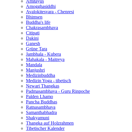
Amitayus
Amogghasiddhi
Avalokitesvara - Chenresi
Bhimsen
Buddha's life
Chakrasambhava
Citipati
Dakini
Ganesh
Grüne Tara
Jambhala - Kubera
Mahakala - Maitreya
Mandala
Manjushri
Medizinbuddha
Medizin Yoga - tibetisch
Newari Thangkas
Padmasambhava - Guru Rinpoche
Palden Lhamo
Pancha Buddhas
Ratnasambhava
Samanthabhadra
Shakyamuni
Thangka auf Holzrahmen
Tibetischer Kalender