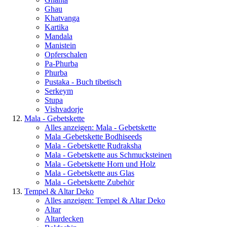
Ghau
Khatvanga
Kartika
Mandala
Manistein
Opferschalen
Pa-Phurba
Phurba
Pustaka - Buch tibetisch
Serkeym
Stupa
Vishvadorje
Mala - Gebetskette
Alles anzeigen: Mala - Gebetskette
Mala -Gebetskette Bodhiseeds
Mala - Gebetskette Rudraksha
Mala - Gebetskette aus Schmucksteinen
Mala - Gebetskette Horn und Holz
Mala - Gebetskette aus Glas
Mala - Gebetskette Zubehör
Tempel & Altar Deko
Alles anzeigen: Tempel & Altar Deko
Altar
Altardecken