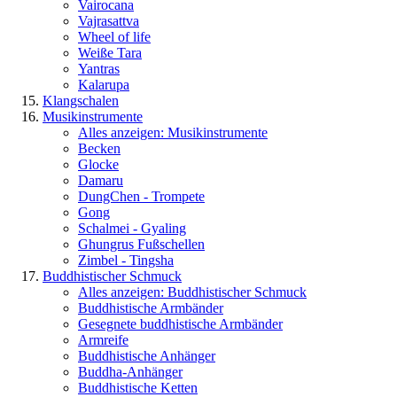
Vairocana
Vajrasattva
Wheel of life
Weiße Tara
Yantras
Kalarupa
Klangschalen
Musikinstrumente
Alles anzeigen: Musikinstrumente
Becken
Glocke
Damaru
DungChen - Trompete
Gong
Schalmei - Gyaling
Ghungrus Fußschellen
Zimbel - Tingsha
Buddhistischer Schmuck
Alles anzeigen: Buddhistischer Schmuck
Buddhistische Armbänder
Gesegnete buddhistische Armbänder
Armreife
Buddhistische Anhänger
Buddha-Anhänger
Buddhistische Ketten