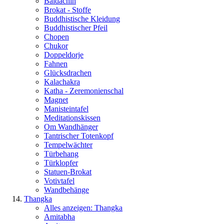
Baldachin
Brokat - Stoffe
Buddhistische Kleidung
Buddhistischer Pfeil
Chopen
Chukor
Doppeldorje
Fahnen
Glücksdrachen
Kalachakra
Katha - Zeremonienschal
Magnet
Manisteintafel
Meditationskissen
Om Wandhänger
Tantrischer Totenkopf
Tempelwächter
Türbehang
Türklopfer
Statuen-Brokat
Votivtafel
Wandbehänge
Thangka
Alles anzeigen: Thangka
Amitabha