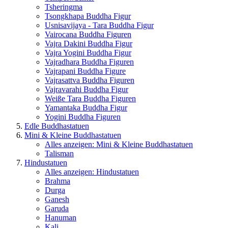
Tsheringma
Tsongkhapa Buddha Figur
Usnisavijaya - Tara Buddha Figur
Vairocana Buddha Figuren
Vajra Dakini Buddha Figur
Vajra Yogini Buddha Figur
Vajradhara Buddha Figuren
Vajrapani Buddha Figure
Vajrasattva Buddha Figuren
Vajravarahi Buddha Figur
Weiße Tara Buddha Figuren
Yamantaka Buddha Figur
Yogini Buddha Figuren
Edle Buddhastatuen
Mini & Kleine Buddhastatuen
Alles anzeigen: Mini & Kleine Buddhastatuen
Talisman
Hindustatuen
Alles anzeigen: Hindustatuen
Brahma
Durga
Ganesh
Garuda
Hanuman
Kali