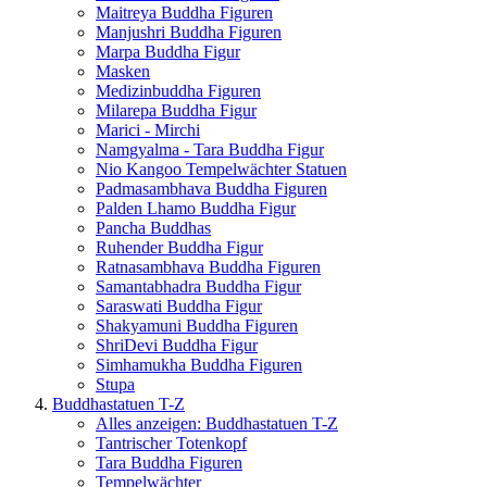
Maitreya Buddha Figuren
Manjushri Buddha Figuren
Marpa Buddha Figur
Masken
Medizinbuddha Figuren
Milarepa Buddha Figur
Marici - Mirchi
Namgyalma - Tara Buddha Figur
Nio Kangoo Tempelwächter Statuen
Padmasambhava Buddha Figuren
Palden Lhamo Buddha Figur
Pancha Buddhas
Ruhender Buddha Figur
Ratnasambhava Buddha Figuren
Samantabhadra Buddha Figur
Saraswati Buddha Figur
Shakyamuni Buddha Figuren
ShriDevi Buddha Figur
Simhamukha Buddha Figuren
Stupa
Buddhastatuen T-Z
Alles anzeigen: Buddhastatuen T-Z
Tantrischer Totenkopf
Tara Buddha Figuren
Tempelwächter