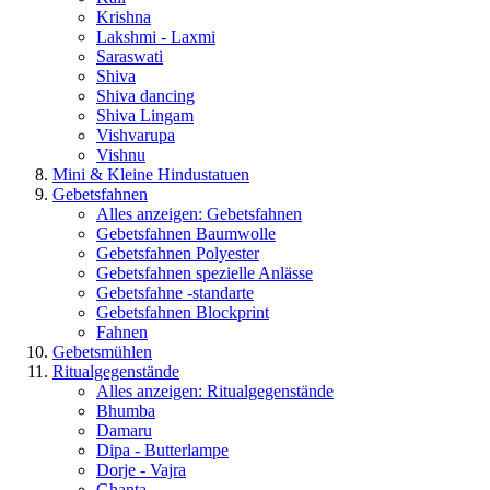
Krishna
Lakshmi - Laxmi
Saraswati
Shiva
Shiva dancing
Shiva Lingam
Vishvarupa
Vishnu
Mini & Kleine Hindustatuen
Gebetsfahnen
Alles anzeigen: Gebetsfahnen
Gebetsfahnen Baumwolle
Gebetsfahnen Polyester
Gebetsfahnen spezielle Anlässe
Gebetsfahne -standarte
Gebetsfahnen Blockprint
Fahnen
Gebetsmühlen
Ritualgegenstände
Alles anzeigen: Ritualgegenstände
Bhumba
Damaru
Dipa - Butterlampe
Dorje - Vajra
Ghanta