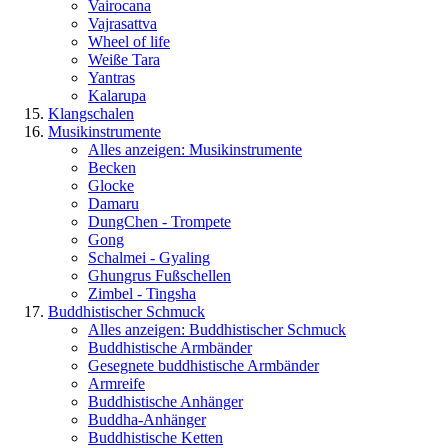
Vairocana
Vajrasattva
Wheel of life
Weiße Tara
Yantras
Kalarupa
Klangschalen
Musikinstrumente
Alles anzeigen: Musikinstrumente
Becken
Glocke
Damaru
DungChen - Trompete
Gong
Schalmei - Gyaling
Ghungrus Fußschellen
Zimbel - Tingsha
Buddhistischer Schmuck
Alles anzeigen: Buddhistischer Schmuck
Buddhistische Armbänder
Gesegnete buddhistische Armbänder
Armreife
Buddhistische Anhänger
Buddha-Anhänger
Buddhistische Ketten