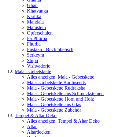
Ghau
Khatvanga
Kartika
Mandala
Manistein
Opferschalen
Pa-Phurba
Phurba
Pustaka - Buch tibetisch
Serkeym
Stupa
Vishvadorje
Mala - Gebetskette
Alles anzeigen: Mala - Gebetskette
Mala -Gebetskette Bodhiseeds
Mala - Gebetskette Rudraksha
Mala - Gebetskette aus Schmucksteinen
Mala - Gebetskette Horn und Holz
Mala - Gebetskette aus Glas
Mala - Gebetskette Zubehör
Tempel & Altar Deko
Alles anzeigen: Tempel & Altar Deko
Altar
Altardecken