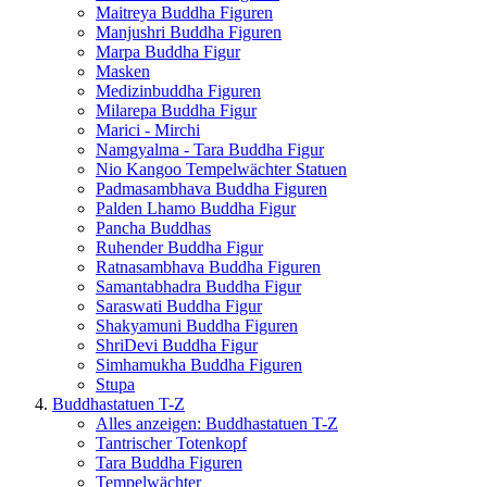
Maitreya Buddha Figuren
Manjushri Buddha Figuren
Marpa Buddha Figur
Masken
Medizinbuddha Figuren
Milarepa Buddha Figur
Marici - Mirchi
Namgyalma - Tara Buddha Figur
Nio Kangoo Tempelwächter Statuen
Padmasambhava Buddha Figuren
Palden Lhamo Buddha Figur
Pancha Buddhas
Ruhender Buddha Figur
Ratnasambhava Buddha Figuren
Samantabhadra Buddha Figur
Saraswati Buddha Figur
Shakyamuni Buddha Figuren
ShriDevi Buddha Figur
Simhamukha Buddha Figuren
Stupa
Buddhastatuen T-Z
Alles anzeigen: Buddhastatuen T-Z
Tantrischer Totenkopf
Tara Buddha Figuren
Tempelwächter