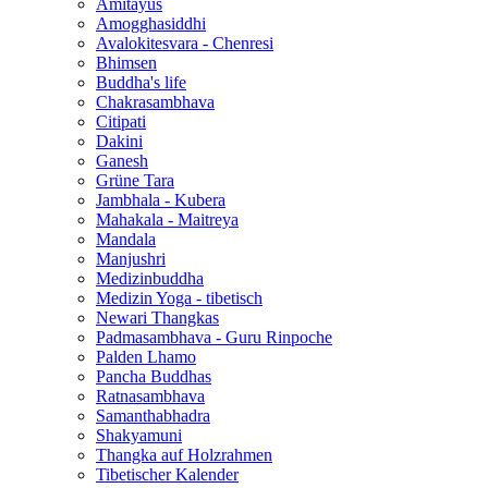
Amitayus
Amogghasiddhi
Avalokitesvara - Chenresi
Bhimsen
Buddha's life
Chakrasambhava
Citipati
Dakini
Ganesh
Grüne Tara
Jambhala - Kubera
Mahakala - Maitreya
Mandala
Manjushri
Medizinbuddha
Medizin Yoga - tibetisch
Newari Thangkas
Padmasambhava - Guru Rinpoche
Palden Lhamo
Pancha Buddhas
Ratnasambhava
Samanthabhadra
Shakyamuni
Thangka auf Holzrahmen
Tibetischer Kalender