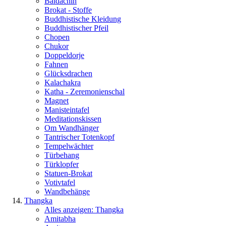
Baldachin
Brokat - Stoffe
Buddhistische Kleidung
Buddhistischer Pfeil
Chopen
Chukor
Doppeldorje
Fahnen
Glücksdrachen
Kalachakra
Katha - Zeremonienschal
Magnet
Manisteintafel
Meditationskissen
Om Wandhänger
Tantrischer Totenkopf
Tempelwächter
Türbehang
Türklopfer
Statuen-Brokat
Votivtafel
Wandbehänge
Thangka
Alles anzeigen: Thangka
Amitabha