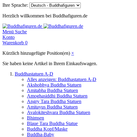
Ihre Sprache:
Herzlich willkommen bei Buddhafiguren.de
Menü
Suche
Konto
Warenkorb
0
Kürzlich hinzugefügte Position(en)
×
Sie haben keine Artikel in Ihrem Einkaufswagen.
Buddhastatuen A-D
Alles anzeigen: Buddhastatuen A-D
Akshobhya Buddha Statuen
Amitabha Buddha Statuen
Amoghasiddhi Buddha Statuen
Angry Tara Buddha Statuen
Amitayus Buddha Statuen
Avalokiteshvara Buddha Statuen
Bhimsen
Blaue Tara Buddha Statue
Buddha Kopf/Maske
Buddha-Baby