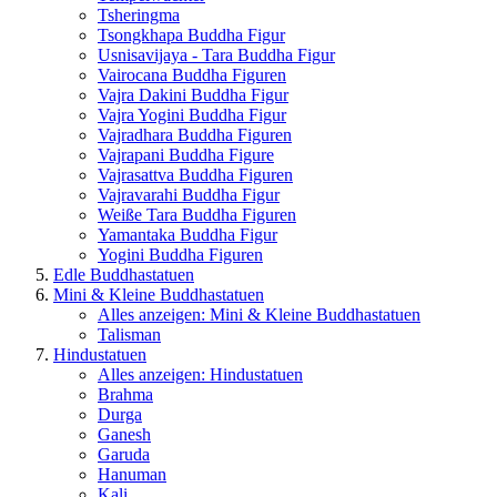
Tsheringma
Tsongkhapa Buddha Figur
Usnisavijaya - Tara Buddha Figur
Vairocana Buddha Figuren
Vajra Dakini Buddha Figur
Vajra Yogini Buddha Figur
Vajradhara Buddha Figuren
Vajrapani Buddha Figure
Vajrasattva Buddha Figuren
Vajravarahi Buddha Figur
Weiße Tara Buddha Figuren
Yamantaka Buddha Figur
Yogini Buddha Figuren
Edle Buddhastatuen
Mini & Kleine Buddhastatuen
Alles anzeigen: Mini & Kleine Buddhastatuen
Talisman
Hindustatuen
Alles anzeigen: Hindustatuen
Brahma
Durga
Ganesh
Garuda
Hanuman
Kali