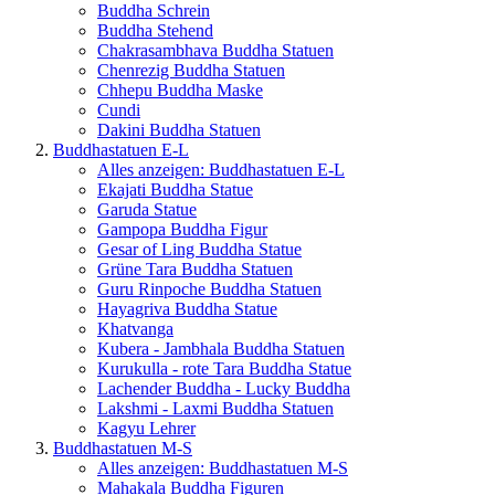
Buddha Schrein
Buddha Stehend
Chakrasambhava Buddha Statuen
Chenrezig Buddha Statuen
Chhepu Buddha Maske
Cundi
Dakini Buddha Statuen
Buddhastatuen E-L
Alles anzeigen: Buddhastatuen E-L
Ekajati Buddha Statue
Garuda Statue
Gampopa Buddha Figur
Gesar of Ling Buddha Statue
Grüne Tara Buddha Statuen
Guru Rinpoche Buddha Statuen
Hayagriva Buddha Statue
Khatvanga
Kubera - Jambhala Buddha Statuen
Kurukulla - rote Tara Buddha Statue
Lachender Buddha - Lucky Buddha
Lakshmi - Laxmi Buddha Statuen
Kagyu Lehrer
Buddhastatuen M-S
Alles anzeigen: Buddhastatuen M-S
Mahakala Buddha Figuren