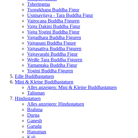
Tsheringma
Tsongkhapa Buddha Figur
Usnisavijaya - Tara Buddha Figur
Vairocana Buddha Figuren
Vajra Dakini Buddha Figur
Vajra Yogini Buddha Figur
Vajradhara Buddha Figuren
Vajrapani Buddha Figure
Vajrasattva Buddha Figuren
Vajravarahi Buddha Figur
Weiße Tara Buddha Figuren
Yamantaka Buddha Figur
Yogini Buddha Figuren
Edle Buddhastatuen
Mini & Kleine Buddhastatuen
Alles anzeigen: Mini & Kleine Buddhastatuen
Talisman
Hindustatuen
Alles anzeigen: Hindustatuen
Brahma
Durga
Ganesh
Garuda
Hanuman
Kali