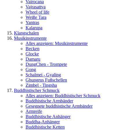
Vairocana
Vajrasattva
Wheel of life
Weiße Tara
Yantras
Kalarupa
Klangschalen
Musikinstrumente
Alles anzeigen: Musikinstrumente
Becken
Glocke
Damaru
DungChen - Trompete
Gong
Schalmei - Gyaling
Ghungrus Fußschellen
Zimbel - Tingsha
Buddhistischer Schmuck
Alles anzeigen: Buddhistischer Schmuck
Buddhistische Armbänder
Gesegnete buddhistische Armbänder
Armreife
Buddhistische Anhänger
Buddha-Anhänger
Buddhistische Ketten