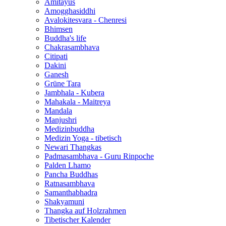
Amitayus
Amogghasiddhi
Avalokitesvara - Chenresi
Bhimsen
Buddha's life
Chakrasambhava
Citipati
Dakini
Ganesh
Grüne Tara
Jambhala - Kubera
Mahakala - Maitreya
Mandala
Manjushri
Medizinbuddha
Medizin Yoga - tibetisch
Newari Thangkas
Padmasambhava - Guru Rinpoche
Palden Lhamo
Pancha Buddhas
Ratnasambhava
Samanthabhadra
Shakyamuni
Thangka auf Holzrahmen
Tibetischer Kalender