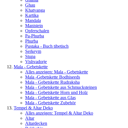
Ghau
Khatvanga
Kartika
Mandala
Manistein
Opferschalen
Pa-Phurba
Phurba
Pustaka - Buch tibetisch
Serkeym
Stupa
Vishvadorje
Mala - Gebetskette
Alles anzeigen: Mala - Gebetskette
Mala -Gebetskette Bodhiseeds
Mala - Gebetskette Rudraksha
Mala - Gebetskette aus Schmucksteinen
Mala - Gebetskette Horn und Holz
Mala - Gebetskette aus Glas
Mala - Gebetskette Zubehör
Tempel & Altar Deko
Alles anzeigen: Tempel & Altar Deko
Altar
Altardecken