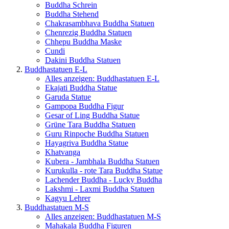
Buddha Schrein
Buddha Stehend
Chakrasambhava Buddha Statuen
Chenrezig Buddha Statuen
Chhepu Buddha Maske
Cundi
Dakini Buddha Statuen
Buddhastatuen E-L
Alles anzeigen: Buddhastatuen E-L
Ekajati Buddha Statue
Garuda Statue
Gampopa Buddha Figur
Gesar of Ling Buddha Statue
Grüne Tara Buddha Statuen
Guru Rinpoche Buddha Statuen
Hayagriva Buddha Statue
Khatvanga
Kubera - Jambhala Buddha Statuen
Kurukulla - rote Tara Buddha Statue
Lachender Buddha - Lucky Buddha
Lakshmi - Laxmi Buddha Statuen
Kagyu Lehrer
Buddhastatuen M-S
Alles anzeigen: Buddhastatuen M-S
Mahakala Buddha Figuren