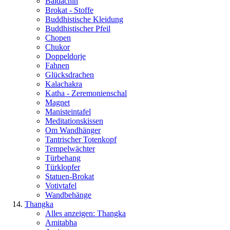
Baldachin
Brokat - Stoffe
Buddhistische Kleidung
Buddhistischer Pfeil
Chopen
Chukor
Doppeldorje
Fahnen
Glücksdrachen
Kalachakra
Katha - Zeremonienschal
Magnet
Manisteintafel
Meditationskissen
Om Wandhänger
Tantrischer Totenkopf
Tempelwächter
Türbehang
Türklopfer
Statuen-Brokat
Votivtafel
Wandbehänge
Thangka
Alles anzeigen: Thangka
Amitabha