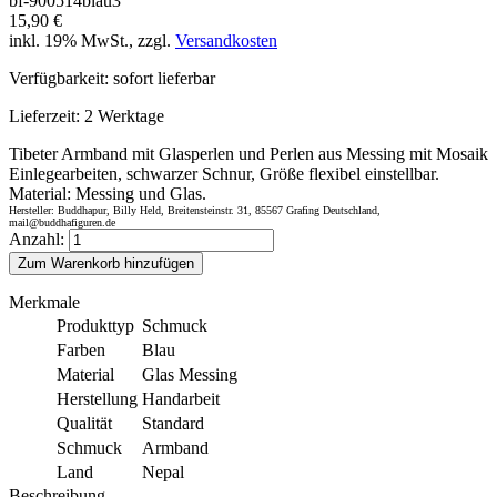
bf-900514blau3
15,90 €
inkl. 19% MwSt., zzgl.
Versandkosten
Verfügbarkeit:
sofort lieferbar
Lieferzeit:
2 Werktage
Tibeter Armband mit Glasperlen und Perlen aus Messing mit Mosaik
Einlegearbeiten, schwarzer Schnur, Größe flexibel einstellbar.
Material: Messing und Glas.
Hersteller: Buddhapur, Billy Held, Breitensteinstr. 31, 85567 Grafing Deutschland,
mail@buddhafiguren.de
Anzahl:
Zum Warenkorb hinzufügen
Merkmale
Produkttyp
Schmuck
Farben
Blau
Material
Glas Messing
Herstellung
Handarbeit
Qualität
Standard
Schmuck
Armband
Land
Nepal
Beschreibung