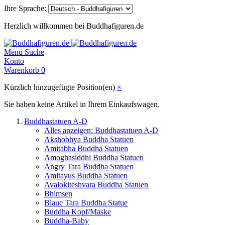
Ihre Sprache:
Herzlich willkommen bei Buddhafiguren.de
Menü
Suche
Konto
Warenkorb
0
Kürzlich hinzugefügte Position(en)
×
Sie haben keine Artikel in Ihrem Einkaufswagen.
Buddhastatuen A-D
Alles anzeigen: Buddhastatuen A-D
Akshobhya Buddha Statuen
Amitabha Buddha Statuen
Amoghasiddhi Buddha Statuen
Angry Tara Buddha Statuen
Amitayus Buddha Statuen
Avalokiteshvara Buddha Statuen
Bhimsen
Blaue Tara Buddha Statue
Buddha Kopf/Maske
Buddha-Baby