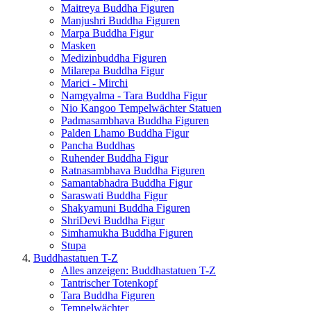
Maitreya Buddha Figuren
Manjushri Buddha Figuren
Marpa Buddha Figur
Masken
Medizinbuddha Figuren
Milarepa Buddha Figur
Marici - Mirchi
Namgyalma - Tara Buddha Figur
Nio Kangoo Tempelwächter Statuen
Padmasambhava Buddha Figuren
Palden Lhamo Buddha Figur
Pancha Buddhas
Ruhender Buddha Figur
Ratnasambhava Buddha Figuren
Samantabhadra Buddha Figur
Saraswati Buddha Figur
Shakyamuni Buddha Figuren
ShriDevi Buddha Figur
Simhamukha Buddha Figuren
Stupa
Buddhastatuen T-Z
Alles anzeigen: Buddhastatuen T-Z
Tantrischer Totenkopf
Tara Buddha Figuren
Tempelwächter