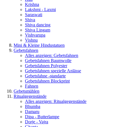
Krishna
Lakshmi - Laxmi
Saraswati
Shiva
Shiva dancing
Shiva Lingam
Vishvarupa
Vishnu
Mini & Kleine Hindustatuen
Gebetsfahnen
Alles anzeigen: Gebetsfahnen
Gebetsfahnen Baumwolle
Gebetsfahnen Polyester
Gebetsfahnen spezielle Anlässe
Gebetsfahne -standarte
Gebetsfahnen Blockprint
Fahnen
Gebetsmühlen
Ritualgegenstände
Alles anzeigen: Ritualgegenstände
Bhumba
Damaru
Dipa - Butterlampe
Dorje - Vajra
Ghanta